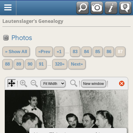
Lautenslager's Genealogy
Photos
» Show All
«Prev
«1
...
83
84
85
86
87
88
89
90
91
...
320»
Next»