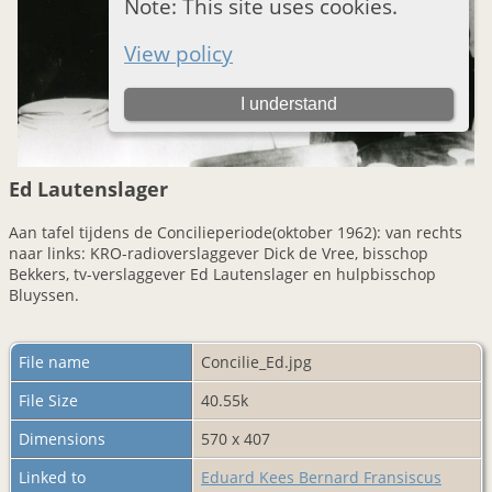
Ed Lautenslager
Aan tafel tijdens de Concilieperiode(oktober 1962): van rechts
naar links: KRO-radioverslaggever Dick de Vree, bisschop
Bekkers, tv-verslaggever Ed Lautenslager en hulpbisschop
Bluyssen.
File name
Concilie_Ed.jpg
File Size
40.55k
Dimensions
570 x 407
Linked to
Eduard Kees Bernard Fransiscus