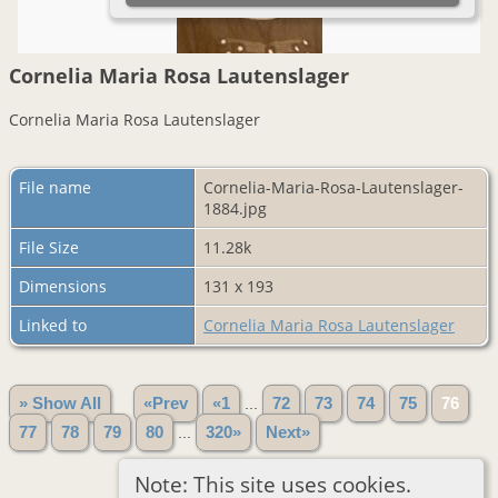
Cornelia Maria Rosa Lautenslager
Cornelia Maria Rosa Lautenslager
File name
Cornelia-Maria-Rosa-Lautenslager-
1884.jpg
File Size
11.28k
Dimensions
131 x 193
Linked to
Cornelia Maria Rosa Lautenslager
» Show All
«Prev
«1
...
72
73
74
75
76
77
78
79
80
...
320»
Next»
Note: This site uses cookies.