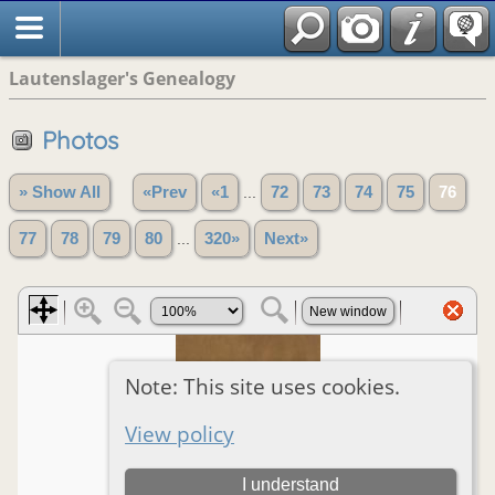
Lautenslager's Genealogy
Photos
» Show All
«Prev
«1
...
72
73
74
75
76
77
78
79
80
...
320»
Next»